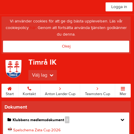
Logga in
Vi använder cookies för att ge dig bästa upplevelsen. Läs vår
cookiepolicy
här
. Genom att fortsätta använda tjänsten godkänner
du denna.
Okej
Timrå IK
Välj lag
Start
Kontakt
Anton Lander Cup
Teamsters Cup
Mer
Dokument
Klubbens medlemsdokument
3
Spelschema Zäta Cup 2026