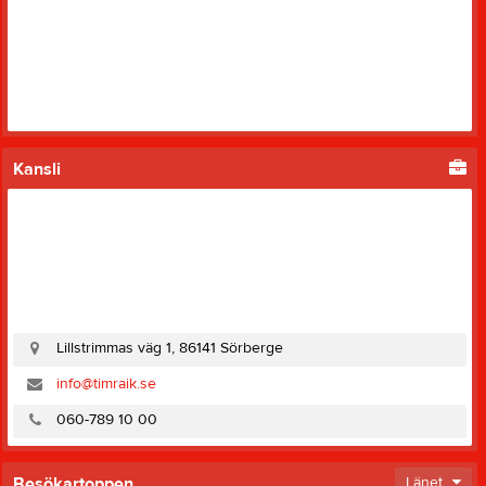
Kansli
Lillstrimmas väg 1, 86141 Sörberge
info@timraik.se
060-789 10 00
Besökartoppen
Länet