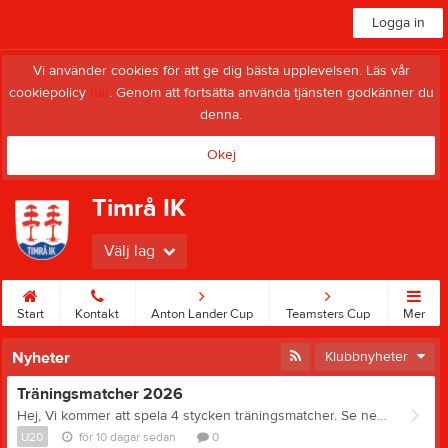
Logga in
Vi använder cookies för att ge dig bästa upplevelsen. Läs vår
cookiepolicy
här
. Genom att fortsätta använda tjänsten godkänner du
denna.
Okej
Timrå IK
Välj lag
Start
Kontakt
Anton Lander Cup
Teamsters Cup
Mer
Nyheter
Klubbnyheter
Träningsmatcher 2026
Hej, Vi kommer att spela 4 stycken träningsmatcher. Se nedan; 12/8 Björklöven 17.00 (hemma) 16/8 Björklöven 17.00 (borta) 18/8 Modo 15.00 (borta) 27/8 Modo 19.00 (hemma) Seriespelet startar helgen 5-6 september.
U20
för 10 dagar sedan
0