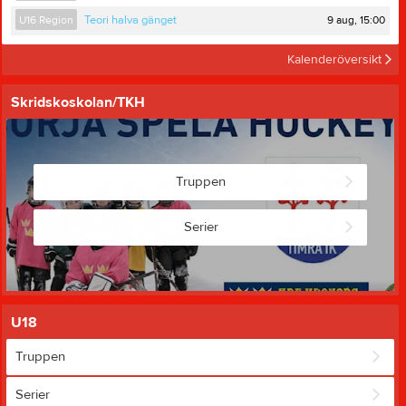
9 aug, 15:00
U16 Region
Teori halva gänget
Kalenderöversikt
Skridskoskolan/TKH
Truppen
Serier
U18
Truppen
Serier