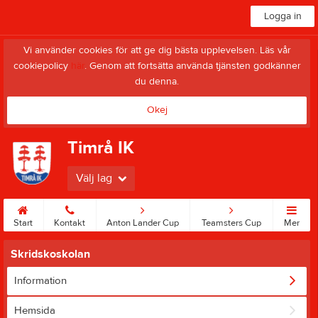
Logga in
Vi använder cookies för att ge dig bästa upplevelsen. Läs vår
cookiepolicy
här
. Genom att fortsätta använda tjänsten godkänner
du denna.
Okej
Timrå IK
Välj lag
Start
Kontakt
Anton Lander Cup
Teamsters Cup
Mer
Skridskoskolan
Information
Hemsida