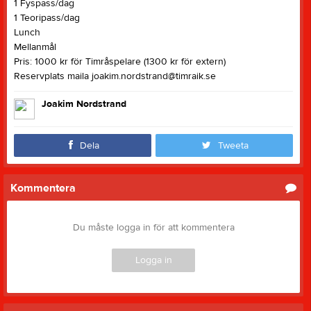
1 Fyspass/dag
1 Teoripass/dag
Lunch
Mellanmål
Pris: 1000 kr för Timråspelare (1300 kr för extern)
Reservplats maila joakim.nordstrand@timraik.se
Joakim Nordstrand
Dela
Tweeta
Kommentera
Du måste logga in för att kommentera
Logga in