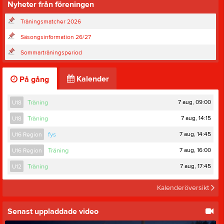
Nyheter från föreningen
Träningsmatcher 2026
Säsongsinformation 26/27
Sommarträningsperiod
Kalender
På gång
7 aug, 09:00
U18
Träning
7 aug, 14:15
U18
Träning
7 aug, 14:45
U16 Region
fys
7 aug, 16:00
U16 Region
Träning
7 aug, 17:45
U12
Träning
Kalenderöversikt
Senast uppladdade video