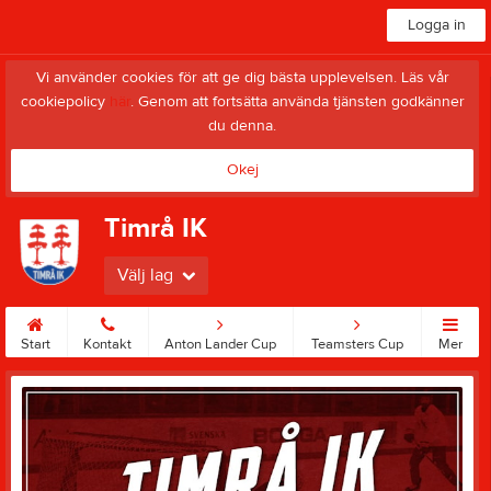
Logga in
Vi använder cookies för att ge dig bästa upplevelsen. Läs vår
cookiepolicy
här
. Genom att fortsätta använda tjänsten godkänner
du denna.
Okej
Timrå IK
Välj lag
Start
Kontakt
Anton Lander Cup
Teamsters Cup
Mer