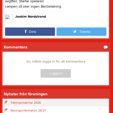
avgiften. Startar spelaren
campen så sker ingen återbetalning.
Joakim Nordstrand
Dela
Tweeta
Kommentera
Du måste logga in för att kommentera
Logga in
Nyheter från föreningen
Träningsmatcher 2026
Säsongsinformation 26/27