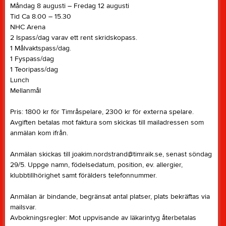
Måndag 8 augusti – Fredag 12 augusti
Tid Ca 8.00 – 15.30
NHC Arena
2 Ispass/dag varav ett rent skridskopass.
1 Målvaktspass/dag.
1 Fyspass/dag
1 Teoripass/dag
Lunch
Mellanmål
Pris: 1800 kr för Timråspelare, 2300 kr för externa spelare.
Avgiften betalas mot faktura som skickas till mailadressen som
anmälan kom ifrån.
Anmälan skickas till joakim.nordstrand@timraik.se, senast söndag
29/5. Uppge namn, födelsedatum, position, ev. allergier,
klubbtillhörighet samt förälders telefonnummer.
Anmälan är bindande, begränsat antal platser, plats bekräftas via
mailsvar.
Avbokningsregler: Mot uppvisande av läkarintyg återbetalas