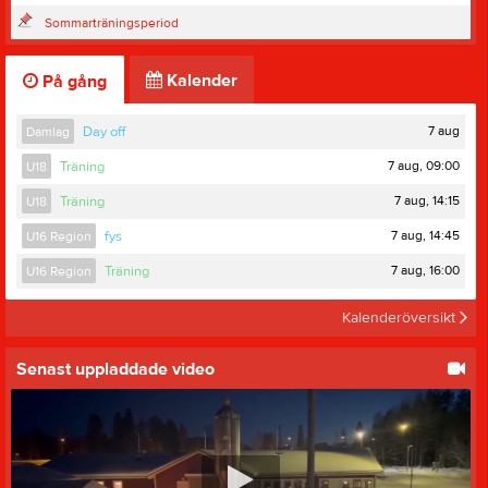
Sommarträningsperiod
Kalender
På gång
7 aug
Damlag
Day off
7 aug, 09:00
U18
Träning
7 aug, 14:15
U18
Träning
7 aug, 14:45
U16 Region
fys
7 aug, 16:00
U16 Region
Träning
Kalenderöversikt
Senast uppladdade video