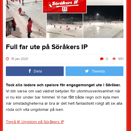
Full far ute på Söråkers IP
15 jan 2021
0
951
Dela
Tweeta
Tack alla ledare och spelare för engagemanget ute i Söråker.
Vi blir varse om vad vädret betyder för utomhusverksamhet när
vi nu kör under bar himmel. Vi har fått både regn och kyla men
när omstädigheterna är bra är det helt fantastiskt roligt att se alla
röda och vita ungdomar på isen.
Timrå IK Ungdom på Söråkers IP