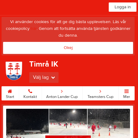
Logga in
Vi använder cookies för att ge dig bästa upplevelsen. Läs vår
cookiepolicy
här
. Genom att fortsätta använda tjänsten godkänner
du denna.
Okej
Timrå IK
Välj lag
Start
Kontakt
Anton Lander Cup
Teamsters Cup
Mer