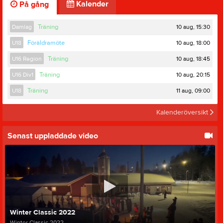
Kalender
På gång
10 aug, 15:30
Damlag
Träning
10 aug, 18:00
U18
Föräldramöte
10 aug, 18:45
U16 Region
Träning
10 aug, 20:15
U16 Div1
Träning
11 aug, 09:00
U18
Träning
Kalenderöversikt
Senast uppladdade video
Winter Classic 2022
Winter Classic 2022