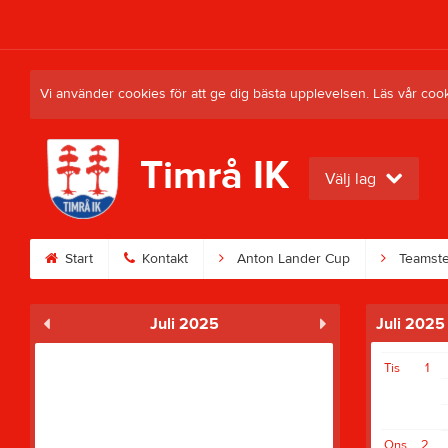
Vi använder cookies för att ge dig bästa upplevelsen. Läs vår coo
Timrå IK
Välj lag
Start
Kontakt
Anton Lander Cup
Teamste
Juli 2025
Juli 2025
Tis
1
Ons
2