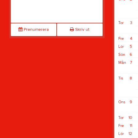
Tor
3
Prenumerera
Skriv ut
Fre
4
Lör
5
Sön
6
Mån
7
Tis
8
Ons
9
Tor
10
Fre
11
Lör
12