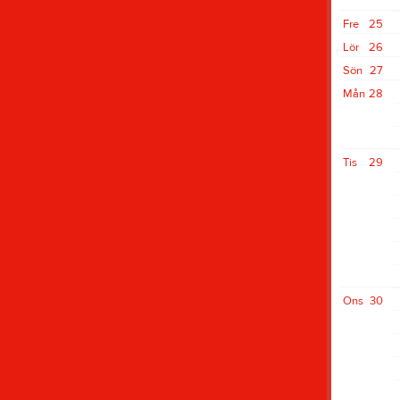
Fre
25
Lör
26
Sön
27
Mån
28
Tis
29
Ons
30