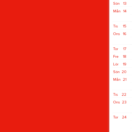
Sön
13
Mån
14
Tis
15
Ons
16
Tor
17
Fre
18
Lör
19
Sön
20
Mån
21
Tis
22
Ons
23
Tor
24