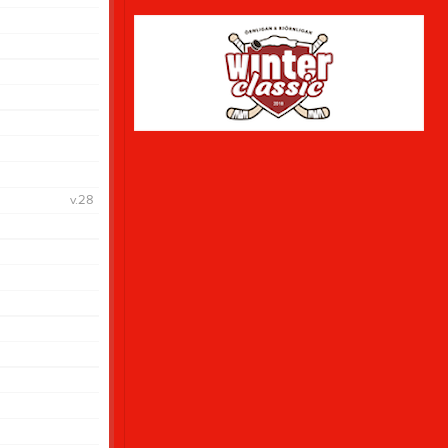
Lillstrimmahall
Hemsida
November
Oktober
Felanmälan
v.28