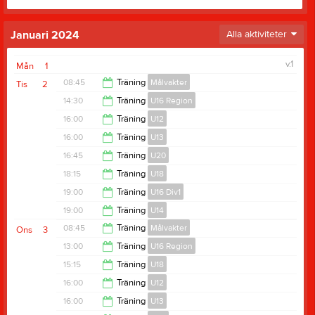
Januari 2024
Alla aktiviteter
v.1
Mån
1
08:45
Träning
Målvakter
Tis
2
14:30
Träning
U16 Region
10:00
16:00
Träning
U12
15:45
16:00
Träning
U13
17:15
16:45
Träning
U20
17:15
18:15
Träning
U18
18:00
19:00
Träning
U16 Div1
19:30
19:00
Träning
U14
20:00
08:45
Träning
Målvakter
Ons
3
20:00
13:00
Träning
U16 Region
10:00
15:15
Träning
U18
14:15
16:00
Träning
U12
16:30
16:00
Träning
U13