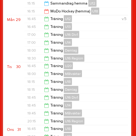
12:45
15:15
Sammandrag hemma
U12
15:00
16:15
MoDo Hockey (hemma)
U18
18:45
16:45
Träning
U12
v.5
Mån
29
18:15
16:45
Träning
U13
18:00
17:00
Träning
U16 Div1
18:00
17:00
Träning
U14
18:15
18:00
Träning
Damlag
18:15
18:30
Träning
U16 Region
21:00
16:45
Träning
U20
Tis
30
19:45
18:00
Träning
Målvakter
18:00
18:15
Träning
U18
19:00
18:15
Träning
Damlag
19:30
18:45
Träning
U16 Div1
19:15
18:45
Träning
U14
20:00
19:45
Träning
Målvakter
20:00
20:15
Träning
U16 Region
20:45
16:45
Träning
U18
Ons
31