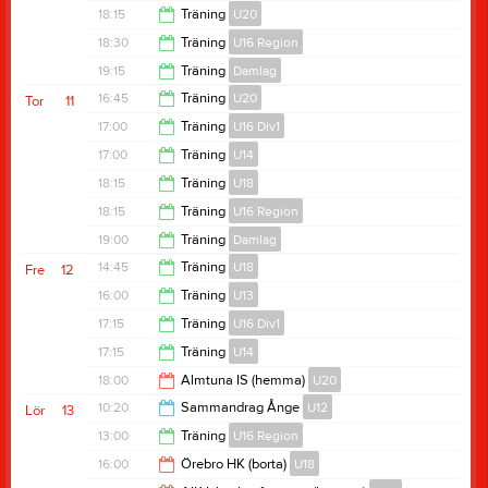
18:15
18:15
Träning
U20
18:15
18:30
Träning
U16 Region
19:30
19:15
Träning
Damlag
19:45
16:45
Träning
U20
Tor
11
21:15
17:00
Träning
U16 Div1
18:00
17:00
Träning
U14
18:00
18:15
Träning
U18
18:00
18:15
Träning
U16 Region
19:15
19:00
Träning
Damlag
19:30
14:45
Träning
U18
Fre
12
21:00
16:00
Träning
U13
15:45
17:15
Träning
U16 Div1
17:00
17:15
Träning
U14
18:15
18:00
Almtuna IS (hemma)
U20
18:15
10:20
Sammandrag Ånge
U12
Lör
13
21:00
13:00
Träning
U16 Region
14:00
16:00
Örebro HK (borta)
U18