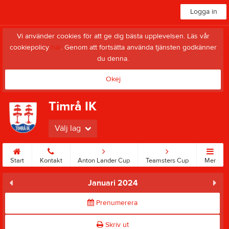
Logga in
Vi använder cookies för att ge dig bästa upplevelsen. Läs vår
cookiepolicy
här
. Genom att fortsätta använda tjänsten godkänner
du denna.
Okej
Timrå IK
Välj lag
Start
Kontakt
Anton Lander Cup
Teamsters Cup
Mer
Januari 2024
Prenumerera
Skriv ut