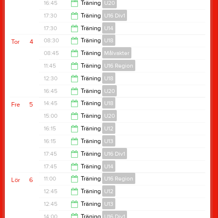
17:15
16:45
Träning
U20
17:15
17:30
Träning
U16 Div1
18:00
17:30
Träning
U14
18:45
08:30
Träning
U18
Tor
4
18:45
08:45
Träning
Målvakter
09:45
11:45
Träning
U16 Region
10:00
12:30
Träning
U18
13:00
16:45
Träning
U20
13:45
14:45
Träning
U18
Fre
5
18:00
15:00
Träning
U20
15:45
16:15
Träning
U12
16:00
16:15
Träning
U13
17:30
17:45
Träning
U16 Div1
17:30
17:45
Träning
U14
19:00
11:00
Träning
U16 Region
Lör
6
19:00
12:45
Träning
U12
12:15
12:45
Träning
U13
14:00
14:00
Träning
U16 Div1