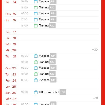
19:00
16:30
Fyspass
U14
Tis
14
18:00
Träning
U12
17:30
08:30
Fyspass
U14
Ons
15
19:00
17:30
Fyspass
U14
Tor
16
09:30
18:00
Träning
U12
18:30
Fre
17
19:00
Lör
18
Sön
19
v.30
Mån
20
08:30
Fyspass
U14
Tis
21
18:00
Träning
U12
09:30
08:30
Fyspass
U14
Ons
22
19:00
18:00
Träning
U12
Tor
23
09:30
08:30
Fyspass
U14
Fre
24
19:00
Lör
25
09:30
18:00
Off-ice aktivitet
U10
Sön
26
v.31
Mån
27
19:00
08:30
Fyspass
U14