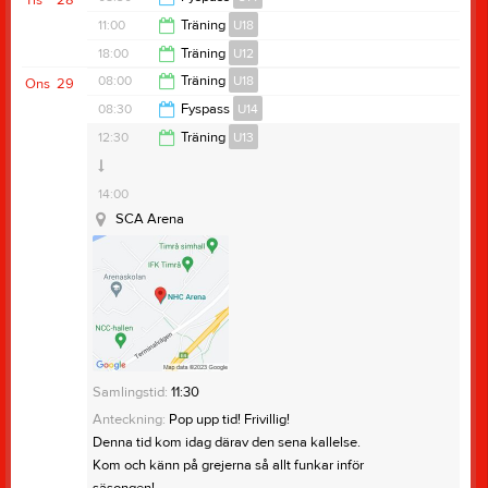
Tis
28
11:00
Träning
U18
09:30
18:00
Träning
U12
12:30
08:00
Träning
U18
Ons
29
SCA Arena
19:00
08:30
Fyspass
U14
Lillstrimmahallen
10:00
12:30
Träning
U13
09:30
14:00
SCA Arena
Anteckning:
Sprint + Hopp + Rörlighet
Samlingstid:
11:30
Anteckning:
Pop upp tid! Frivillig!
Denna tid kom idag därav den sena kallelse.
Kom och känn på grejerna så allt funkar inför