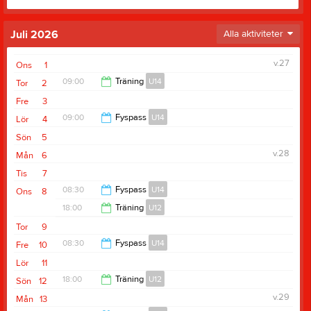
Juli 2026
Alla aktiviteter
v.27
Ons
1
09:00
Träning
U14
Tor
2
Fre
3
10:10
09:00
Fyspass
U14
Lör
4
Sön
5
10:10
v.28
Mån
6
Tis
7
08:30
Fyspass
U14
Ons
8
18:00
Träning
U12
09:30
Tor
9
19:00
08:30
Fyspass
U14
Fre
10
Lör
11
09:30
18:00
Träning
U12
Sön
12
v.29
Mån
13