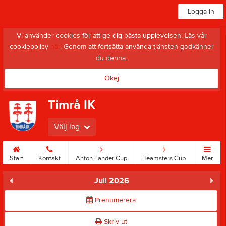
Logga in
Vi använder cookies för att ge dig bästa upplevelsen. Läs vår
cookiepolicy
här
. Genom att fortsätta använda tjänsten godkänner
du denna.
Okej
Timrå IK
Välj lag
Start
Kontakt
Anton Lander Cup
Teamsters Cup
Mer
Juli 2026
Prenumerera
Skriv ut