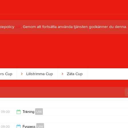
kiepolicy
här
. Genom att fortsätta använda tjänsten godkänner du denna.
rs Cup
Lillstrimma Cup
Zäta Cup
09:00
Träning
U14
10:10
09:00
Fyspass
U14