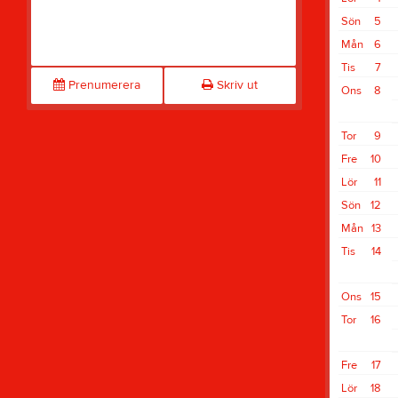
Sön
5
Mån
6
Tis
7
Prenumerera
Skriv ut
Ons
8
Tor
9
Fre
10
Lör
11
Sön
12
Mån
13
Tis
14
Ons
15
Tor
16
Fre
17
Lör
18