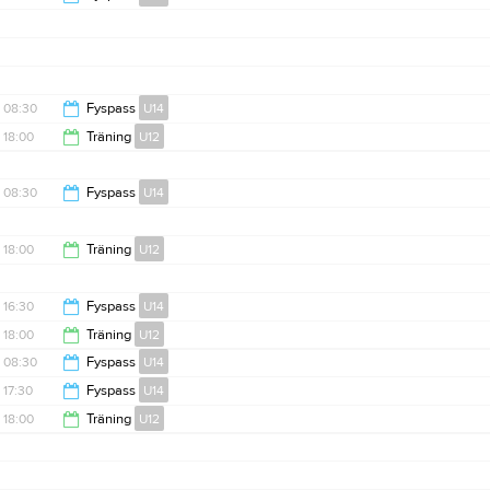
10:10
08:30
Fyspass
U14
18:00
Träning
U12
09:30
19:00
08:30
Fyspass
U14
09:30
18:00
Träning
U12
19:00
16:30
Fyspass
U14
18:00
Träning
U12
17:30
08:30
Fyspass
U14
19:00
17:30
Fyspass
U14
09:30
18:00
Träning
U12
18:30
19:00