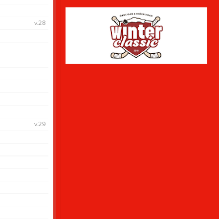
Lillstrimmahall
Hemsida
November
v.28
Oktober
Felanmälan
v.29