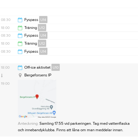
08:30
Fyspass
U14
18:00
Träning
U12
09:30
08:30
Fyspass
U14
19:00
18:00
Träning
U12
09:30
08:30
Fyspass
U14
19:00
09:30
18:00
Off-ice aktivitet
U10
Bergeforsens IP
19:00
Anteckning:
Samling 17.55 vid parkeringen. Tag med vattenflaska
och innebandyklubba. Finns att låna om man meddelar innan.