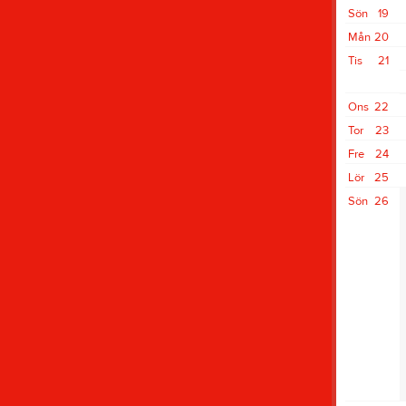
Sön
19
Mån
20
Tis
21
Ons
22
Tor
23
Fre
24
Lör
25
Sön
26