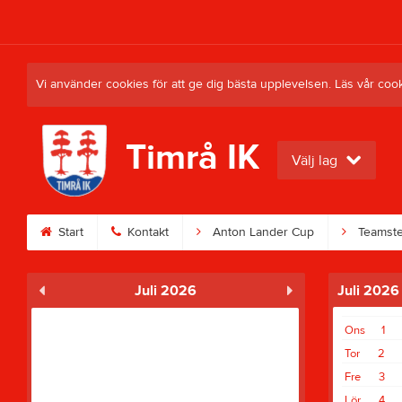
Vi använder cookies för att ge dig bästa upplevelsen. Läs vår coo
Timrå IK
Välj lag
Start
Kontakt
Anton Lander Cup
Teamste
Juli 2026
Juli 2026
Ons
1
Tor
2
Fre
3
Lör
4