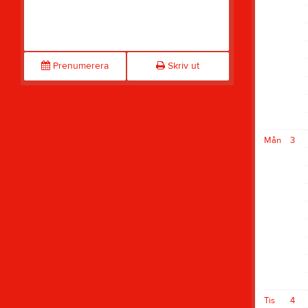
Prenumerera
Skriv ut
Mån
3
Tis
4