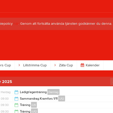
kiepolicy
här
. Genom att fortsätta använda tjänsten godkänner du denna.
rs Cup
Lillstrimma Cup
Zäta Cup
Kalender
r 2025
Heldag
Ledigt/egenträning
Damlag
09:00
Sammandrag Kramfors 1/11
U12
09:30
Träning
U9
15:00
09:30
Träning
U12