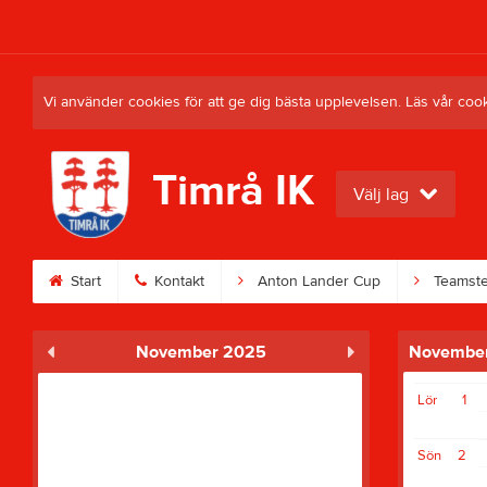
Vi använder cookies för att ge dig bästa upplevelsen. Läs vår coo
Timrå IK
Välj lag
Start
Kontakt
Anton Lander Cup
Teamste
November 2025
Novembe
Lör
1
Sön
2