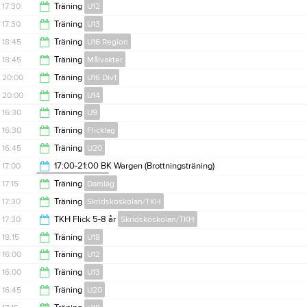
17:15
17:30
Träning
U12
18:00
17:30
Träning
U13
18:30
18:45
Träning
U16 Region
18:30
18:45
Träning
Målvakter
21:15
20:00
Träning
U16 Div1
20:00
20:00
Träning
U14
21:15
16:30
Träning
U9
21:15
16:30
Träning
Flicklag
17:30
16:45
Träning
U20
17:30
17:00
17:00-21:00 BK Wargen (Brottningsträning)
Fyslokal (Bokning)
18:00
17:15
Träning
Damlag
21:00
17:30
Träning
Skridskoskolan/TKH
19:45
17:30
TKH Flick 5-8 år
Skridskoskolan/TKH
18:30
18:15
Träning
U18
18:30
16:00
Träning
U12
19:30
16:00
Träning
U13
17:00
16:45
Träning
U20
17:00