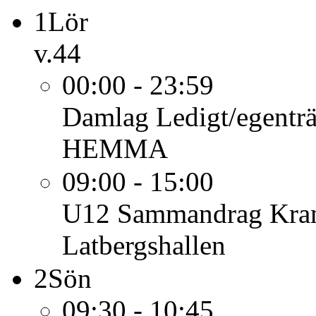
1
Lör
v.44
00:00 - 23:59
Damlag
Ledigt/egentr
HEMMA
09:00 - 15:00
U12
Sammandrag Kram
Latbergshallen
2
Sön
09:30 - 10:45