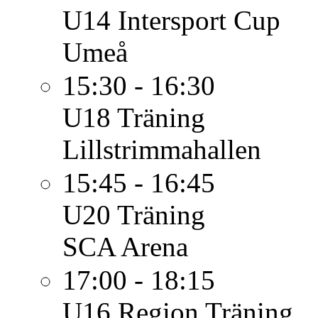
U14
Intersport Cup
Umeå
15:30 - 16:30
U18
Träning
Lillstrimmahallen
15:45 - 16:45
U20
Träning
SCA Arena
17:00 - 18:15
U16 Region
Träning